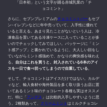
「日本初」という文字が踊る赤城乳業の「チ
ョコミント」
さらに、セブンプレミアムの
チョコミントバー
もセブ
ン-イレブンなどに年中売っていて、入手性に優れて
いると言える。あまり見たことがないという人は、冷
凍食品を置いてある冷凍ケースに入っていることが多
いのでチェックしてみてほしい。パッケージに「ミン
ト感アップ」と書かれているように、大人しい顔をし
ていながらミント感強めで、かなりの爽快感を味わえ
る。
自分はこれを買うと、封入されている6本のアイ
スを一日で食べ切ってしまうので自重している
。
そして、チョコミントはアイスだけではない。カルデ
ィなど、輸入食材や海外製品を多く取り扱うお店に置
いてあるミント味のチョコレート各種も実はオススメ
だ。特に「
アンデス
」は比較的入手しやすいように思
う。2種類あって、
クリームミント
はミルクチョコレ