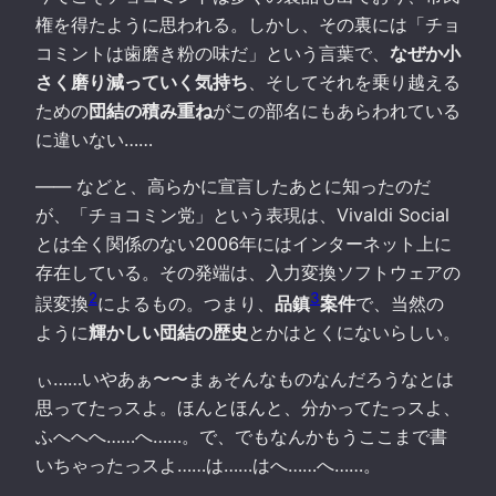
権を得たように思われる。しかし、その裏には「チョ
コミントは歯磨き粉の味だ」という言葉で、
なぜか小
さく磨り減っていく気持ち
、そしてそれを乗り越える
ための
団結の積み重ね
がこの部名にもあらわれている
に違いない……
—— などと、高らかに宣言したあとに知ったのだ
が、「チョコミン党」という表現は、Vivaldi Social
とは全く関係のない2006年にはインターネット上に
存在している。その発端は、入力変換ソフトウェアの
2
3
誤変換
によるもの。つまり、
品鎮
案件
で、当然の
ように
輝かしい団結の歴史
とかはとくにないらしい。
ぃ……いやあぁ〜〜まぁそんなものなんだろうなとは
思ってたっスよ。ほんとほんと、分かってたっスよ、
ふへへへ……へ……。で、でもなんかもうここまで書
いちゃったっスよ……は……はへ……へ……。