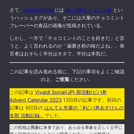
さて、
Vivaldi Social
には
#ビバ丼チョコミン党
とい
うハッシュタグがあり、そこには大量のチョコミント
フレーバーの食品の画像が投稿されている。
しかし、一方で「チョコミントのことを好きだ」と言
うと、よく言われるのが「歯磨き粉の味だよね」。発
言者はおそらく半分はネタで、半分は本気だ。
この記事を読み進める前に、下記の事項をよくご確認
の上、
ご笑覧
ください。
この記事は
Vivaldi Social(JP) 部活動/ビバ丼
Advent Calendar 2023
13日目の記事です。前回の
記事は 9日目の
はんてん先輩の「#ビバ丼あすけんの
女部 活動記録」
でした。
この投稿は
完全にネタ
であり、あらゆる事象を正しく公平に
描く目的ではないことにご留意ください。この投稿は、