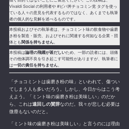
Vivaldi Social の利用者や #ビバ丼チョコミン党 タグを使っ
ている人々の意見を代表するものではなく、あくまでも執筆
者の個人的な見解を述べるものです。
本投稿およびその執筆者は、チョコミント味の飲食物や歯磨
き粉を製造・販売、およびそれに関連する何如なる企業・団
体とも
関係を持ちません
。
本投稿は
論理の飛躍が甚だしい
ため、一部の読者には、頭痛
その他体調不良を引き起こす可能性がありますが、執筆者に
は
一切の責任を持ちません
。
「チョコミントは歯磨き粉の味」といわれて、傷つい
てしまう人も多いだろう。しかし、今日からはこう考
えよう。「ミント味の歯磨き粉は美味しい」のだか
ら、これは
遠回しの賛辞
なのだ。我々が悲しむ必要は
微塵もないのだと。
「ミント味の歯磨き粉は美味しい」と言うのには理由