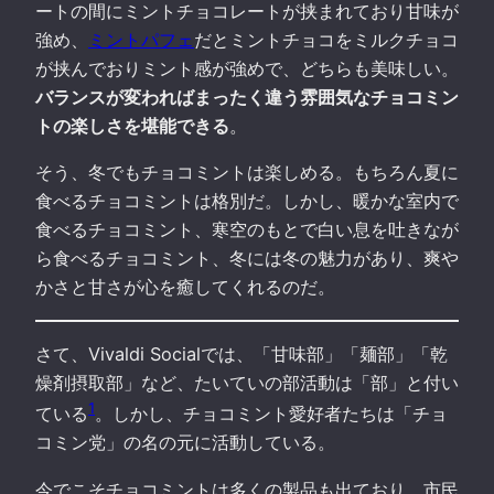
ートの間にミントチョコレートが挟まれており甘味が
強め、
ミントパフェ
だとミントチョコをミルクチョコ
が挟んでおりミント感が強めで、どちらも美味しい。
バランスが変わればまったく違う雰囲気なチョコミン
トの楽しさを堪能できる
。
そう、冬でもチョコミントは楽しめる。もちろん夏に
食べるチョコミントは格別だ。しかし、暖かな室内で
食べるチョコミント、寒空のもとで白い息を吐きなが
ら食べるチョコミント、冬には冬の魅力があり、爽や
かさと甘さが心を癒してくれるのだ。
さて、Vivaldi Socialでは、「甘味部」「麺部」「乾
燥剤摂取部」など、たいていの部活動は「部」と付い
1
ている
。しかし、チョコミント愛好者たちは「チョ
コミン党」の名の元に活動している。
今でこそチョコミントは多くの製品も出ており、市民