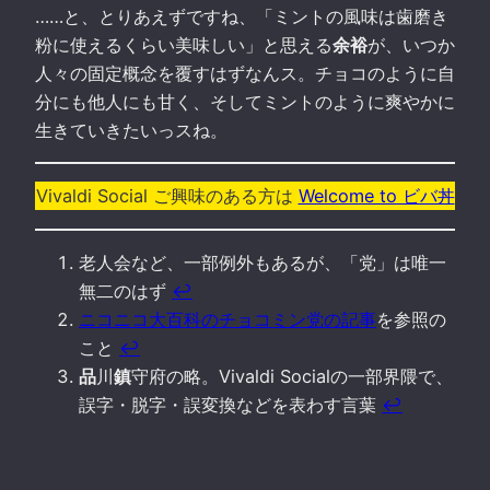
……と、とりあえずですね、「ミントの風味は歯磨き
粉に使えるくらい美味しい」と思える
余裕
が、いつか
人々の固定概念を覆すはずなんス。チョコのように自
分にも他人にも甘く、そしてミントのように爽やかに
生きていきたいっスね。
Vivaldi Social ご興味のある方は
Welcome to ビバ丼
老人会など、一部例外もあるが、「党」は唯一
無二のはず
↩︎
ニコニコ大百科のチョコミン党の記事
を参照の
こと
↩︎
品
川
鎮
守府の略。Vivaldi Socialの一部界隈で、
誤字・脱字・誤変換などを表わす言葉
↩︎