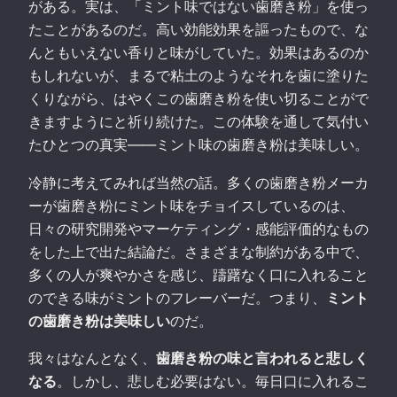
がある。実は、「ミント味ではない歯磨き粉」を使っ
たことがあるのだ。高い効能効果を謳ったもので、な
んともいえない香りと味がしていた。効果はあるのか
もしれないが、まるで粘土のようなそれを歯に塗りた
くりながら、はやくこの歯磨き粉を使い切ることがで
きますようにと祈り続けた。この体験を通して気付い
たひとつの真実——ミント味の歯磨き粉は美味しい。
冷静に考えてみれば当然の話。多くの歯磨き粉メーカ
ーが歯磨き粉にミント味をチョイスしているのは、
日々の研究開発やマーケティング・感能評価的なもの
をした上で出た結論だ。さまざまな制約がある中で、
多くの人が爽やかさを感じ、躊躇なく口に入れること
のできる味がミントのフレーバーだ。つまり、
ミント
の歯磨き粉は美味しい
のだ。
我々はなんとなく、
歯磨き粉の味と言われると悲しく
なる
。しかし、悲しむ必要はない。毎日口に入れるこ