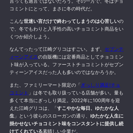
言っても過言ではないだろう。その一方で、冬はチョ
コミントにとって、まさに冬の時代だ。
こんな
世迷い言だけで終わってしまうのは心苦しい
の
で、冬でもわりと入手性の高いチョコミント商品をい
くつか紹介しよう。
なんてったって江崎グリコはすごい。まず、
セブンテ
ィーンアイス
の自販機には定番商品としてチョコミン
ト味が入っている。ファーストチョコミントがセブン
ティーンアイスだった人も多いのではなかろうか。
また、ファミリーマート限定の「
ぎっしり満足!チョ
コミント
」は冬でも取り扱っている店舗が多い。量も
多くて本当にぎっしり満足。2022年に100周年を迎
えた江崎グリコは、「
すこやかな毎日、ゆたかな人
生
」という彼らのスローガンの通り、
ゆたかな人生に
掛かせないチョコミント味をコンスタントに提供し続
けてくれている
素晴しい企業だ。