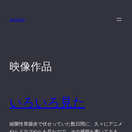
内
容
articles
を
ス
キ
ッ
プ
映像作品
いろいろ見た
細菌性胃腸炎で伏せっていた数日間に、久々にアニメ
やらドラマやらを見たので、その感想を書いてみる。