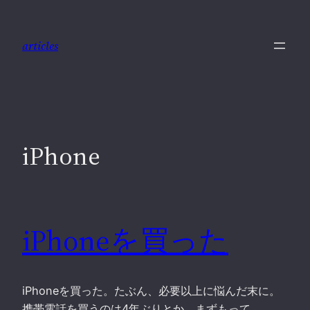
内
容
articles
を
ス
キ
ッ
プ
iPhone
iPhoneを買った
iPhoneを買った。たぶん、必要以上に悩んだ末に。
携帯電話を買うのは4年ぶりとか。まずもって、