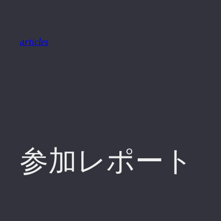
内
容
を
articles
ス
キ
ッ
プ
参加レポート